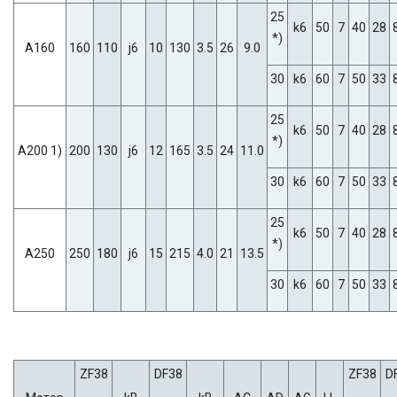
25
k6
50
7
40
28
*)
A160
160
110
j6
10
130
3.5
26
9.0
30
k6
60
7
50
33
25
k6
50
7
40
28
*)
A200 1)
200
130
j6
12
165
3.5
24
11.0
30
k6
60
7
50
33
25
k6
50
7
40
28
*)
A250
250
180
j6
15
215
4.0
21
13.5
30
k6
60
7
50
33
ZF38
DF38
ZF38
D