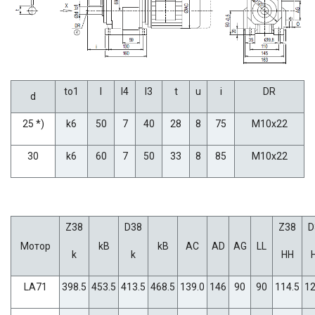
to1
l
l4
l3
t
u
i
DR
d
25 *)
k6
50
7
40
28
8
75
M10x22
30
k6
60
7
50
33
8
85
M10x22
Z38
D38
Z38
D
Мотор
kB
kB
AC
AD
AG
LL
k
k
HH
LA71
398.5
453.5
413.5
468.5
139.0
146
90
90
114.5
12