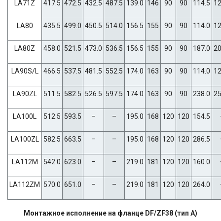
LA71Z
417.5
472.5
432.5
487.5
139.0
146
90
90
114.5
12
LA80
435.5
499.0
450.5
514.0
156.5
155
90
90
114.0
12
LA80Z
458.0
521.5
473.0
536.5
156.5
155
90
90
187.0
20
LA90S/L
466.5
537.5
481.5
552.5
174.0
163
90
90
114.0
12
LA90ZL
511.5
582.5
526.5
597.5
174.0
163
90
90
238.0
25
LA100L
512.5
593.5
–
–
195.0
168
120
120
154.5
LA100ZL
582.5
663.5
–
–
195.0
168
120
120
286.5
LA112M
542.0
623.0
–
–
219.0
181
120
120
160.0
LA112ZM
570.0
651.0
–
–
219.0
181
120
120
264.0
Монтажное исполнение на фланце DF/ZF38 (тип A)