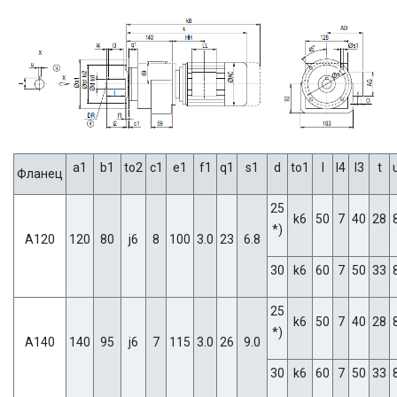
a1
b1
to2
c1
e1
f1
q1
s1
d
to1
l
l4
l3
t
Фланец
25
k6
50
7
40
28
*)
A120
120
80
j6
8
100
3.0
23
6.8
30
k6
60
7
50
33
25
k6
50
7
40
28
*)
A140
140
95
j6
7
115
3.0
26
9.0
30
k6
60
7
50
33