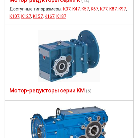
(12)
Доступные типоразмеры:
K37
,
K47
,
K57
,
K67
,
K77
,
K87
,
K97
,
K107
,
K127
,
K157
,
K167
,
K187
Мотор-редукторы серии КМ
(5)