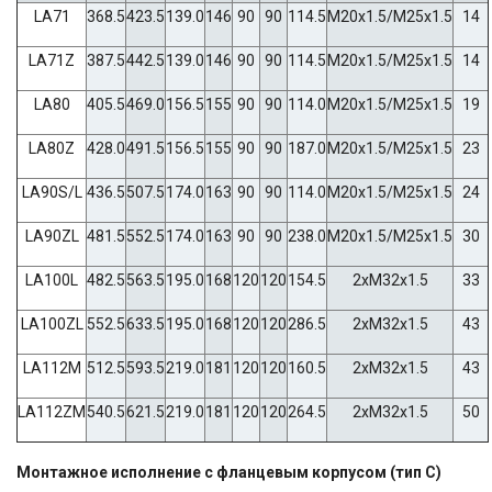
LA71
368.5
423.5
139.0
146
90
90
114.5
M20x1.5/M25x1.5
14
LA71Z
387.5
442.5
139.0
146
90
90
114.5
M20x1.5/M25x1.5
14
LA80
405.5
469.0
156.5
155
90
90
114.0
M20x1.5/M25x1.5
19
LA80Z
428.0
491.5
156.5
155
90
90
187.0
M20x1.5/M25x1.5
23
LA90S/L
436.5
507.5
174.0
163
90
90
114.0
M20x1.5/M25x1.5
24
LA90ZL
481.5
552.5
174.0
163
90
90
238.0
M20x1.5/M25x1.5
30
LA100L
482.5
563.5
195.0
168
120
120
154.5
2xM32x1.5
33
LA100ZL
552.5
633.5
195.0
168
120
120
286.5
2xM32x1.5
43
LA112M
512.5
593.5
219.0
181
120
120
160.5
2xM32x1.5
43
LA112ZM
540.5
621.5
219.0
181
120
120
264.5
2xM32x1.5
50
Монтажное исполнение с фланцевым корпусом (тип C)