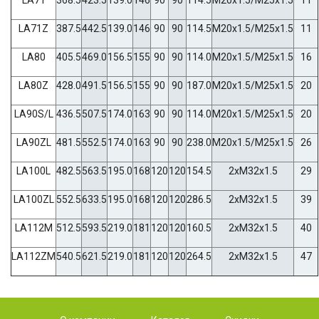
LA71Z
387.5
442.5
139.0
146
90
90
114.5
M20x1.5/M25x1.5
11
LA80
405.5
469.0
156.5
155
90
90
114.0
M20x1.5/M25x1.5
16
LA80Z
428.0
491.5
156.5
155
90
90
187.0
M20x1.5/M25x1.5
20
LA90S/L
436.5
507.5
174.0
163
90
90
114.0
M20x1.5/M25x1.5
20
LA90ZL
481.5
552.5
174.0
163
90
90
238.0
M20x1.5/M25x1.5
26
LA100L
482.5
563.5
195.0
168
120
120
154.5
2xM32x1.5
29
LA100ZL
552.5
633.5
195.0
168
120
120
286.5
2xM32x1.5
39
LA112M
512.5
593.5
219.0
181
120
120
160.5
2xM32x1.5
40
LA112ZM
540.5
621.5
219.0
181
120
120
264.5
2xM32x1.5
47