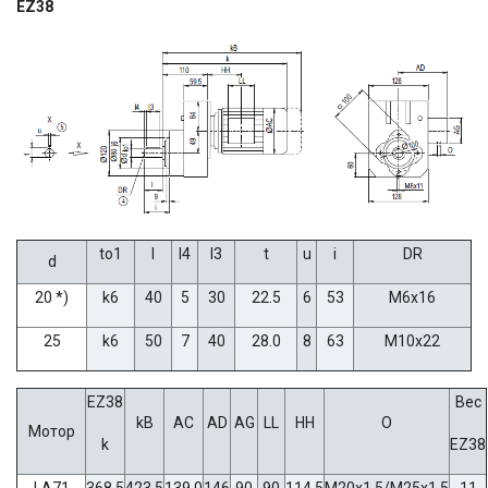
EZ38
to1
l
l4
l3
t
u
i
DR
d
20 *)
k6
40
5
30
22.5
6
53
M6x16
25
k6
50
7
40
28.0
8
63
M10x22
EZ38
Вес
kB
AC
AD
AG
LL
HH
O
Мотор
k
EZ38
LA71
368.5
423.5
139.0
146
90
90
114.5
M20x1.5/M25x1.5
11