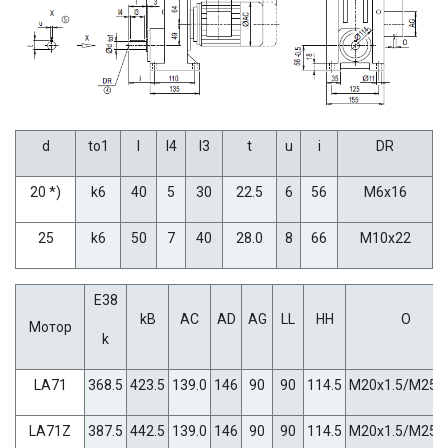
d
to1
l
l4
l3
t
u
i
DR
20 *)
k6
40
5
30
22.5
6
56
M6x16
25
k6
50
7
40
28.0
8
66
M10x22
E38
kB
AC
AD
AG
LL
HH
O
Мотор
k
LA71
368.5
423.5
139.0
146
90
90
114.5
M20x1.5/M25x1
LA71Z
387.5
442.5
139.0
146
90
90
114.5
M20x1.5/M25x1