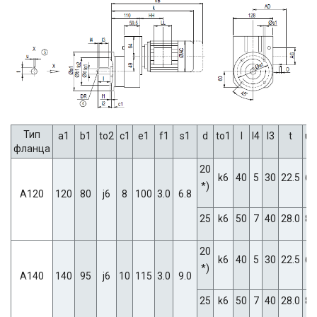
Тип
a1
b1
to2
c1
e1
f1
s1
d
to1
l
l4
l3
t
u
фланца
20
k6
40
5
30
22.5
6
*)
A120
120
80
j6
8
100
3.0
6.8
25
k6
50
7
40
28.0
8
20
k6
40
5
30
22.5
6
*)
A140
140
95
j6
10
115
3.0
9.0
25
k6
50
7
40
28.0
8