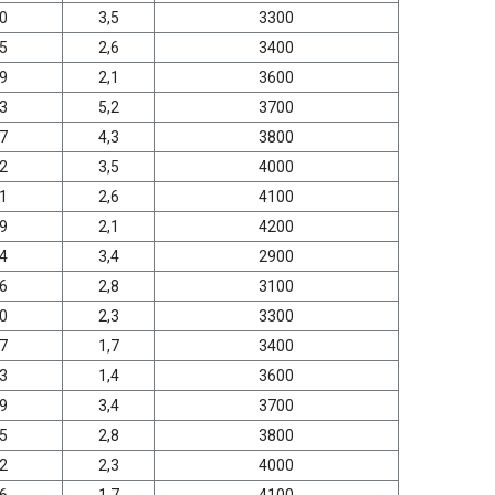
0
3,5
3300
5
2,6
3400
9
2,1
3600
3
5,2
3700
7
4,3
3800
2
3,5
4000
1
2,6
4100
9
2,1
4200
4
3,4
2900
6
2,8
3100
0
2,3
3300
7
1,7
3400
3
1,4
3600
9
3,4
3700
5
2,8
3800
2
2,3
4000