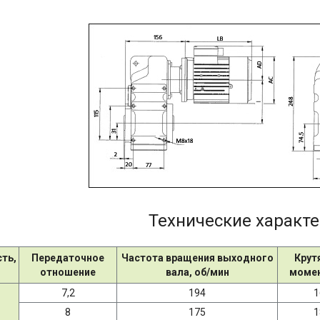
Технические характ
ть,
Передаточное
Частота вращения выходного
Крут
отношение
вала, об/мин
момен
7,2
194
1
8
175
1