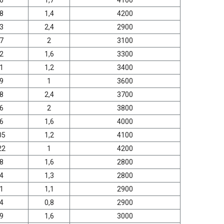
6
1,7
4100
8
1,4
4200
3
2,4
2900
7
2
3100
2
1,6
3300
1
1,2
3400
9
1
3600
8
2,4
3700
6
2
3800
6
1,6
4000
05
1,2
4100
22
1
4200
8
1,6
2800
4
1,3
2800
1
1,1
2900
4
0,8
2900
9
1,6
3000