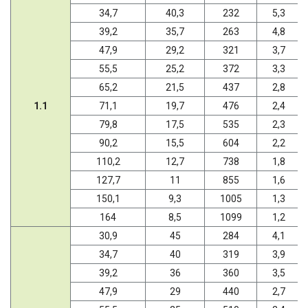
34,7
40,3
232
5,3
39,2
35,7
263
4,8
47,9
29,2
321
3,7
55,5
25,2
372
3,3
65,2
21,5
437
2,8
1.1
71,1
19,7
476
2,4
79,8
17,5
535
2,3
90,2
15,5
604
2,2
110,2
12,7
738
1,8
127,7
11
855
1,6
150,1
9,3
1005
1,3
164
8,5
1099
1,2
30,9
45
284
4,1
34,7
40
319
3,9
39,2
36
360
3,5
47,9
29
440
2,7