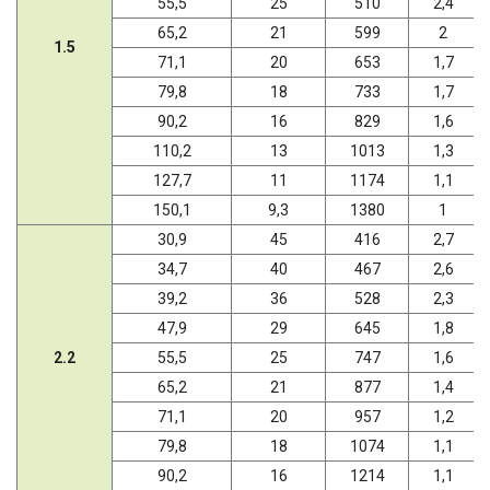
55,5
25
510
2,4
65,2
21
599
2
1.5
71,1
20
653
1,7
79,8
18
733
1,7
90,2
16
829
1,6
110,2
13
1013
1,3
127,7
11
1174
1,1
150,1
9,3
1380
1
30,9
45
416
2,7
34,7
40
467
2,6
39,2
36
528
2,3
47,9
29
645
1,8
2.2
55,5
25
747
1,6
65,2
21
877
1,4
71,1
20
957
1,2
79,8
18
1074
1,1
90,2
16
1214
1,1