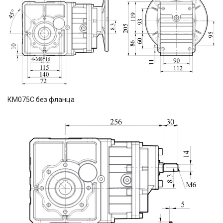
КМ075C без фланца