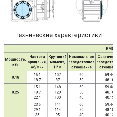
Технические характеристики
КМ07
Частота
Крутящий
Номинальное
Фактичес
Мощность,
вращения,
момент,
передаточное
передаточ
кВт
об/мин
Н*м
отношение
отношен
15.1
107
60
59.44
0.18
18.7
87
50
48.18
15.1
148
60
59.44
0.25
18.7
120
50
48.18
22.4
100
40
40.13
23.6
141
60
59.44
29.1
114
50
48.18
35
95
40
40.13