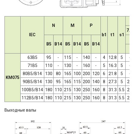
N
M
P
7.5
IEC
b1
t1
s1
B5
B14
B5
B14
B5
B14
63B5
95
-
115
-
140
-
4
12.8
5
-
71B5
110
-
130
-
160
-
5
16.3
5
-
80B5/B14
130
80
165
100
200
120
6
21.8
5
-
KM075
90B5/B14
130
95
165
115
200
140
8
27.3
5
24
100B5/B14
180
110
215
130
250
160
8
31.3
5.5
28
112B5/B14
180
110
215
130
250
160
8
31.3
5.5
28
Выходные валы