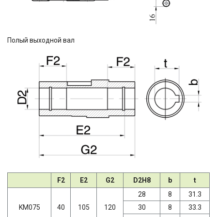
Полый выходной вал
F2
E2
G2
D2H8
b
t
28
8
31.3
KM075
40
105
120
30
8
33.3