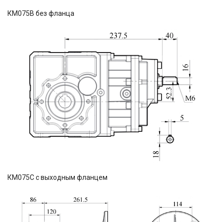
КМ075В без фланца
КМ075С с выходным фланцем