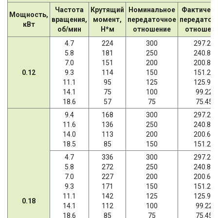
Частота
Крутящий
Номинальное
Фактичес
Мощность,
вращения,
момент,
передаточное
передаточ
кВт
об/мин
Н*м
отношение
отношен
4.7
224
300
297.21
5.8
181
250
240.89
7.0
151
200
200.86
0.12
9.3
114
150
151.20
11.1
95
125
125.95
14.1
75
100
99.22
18.6
57
75
75.45
9.4
168
300
297.21
11.6
136
250
240.89
14.0
113
200
200.66
18.5
85
150
151.20
4.7
336
300
297.21
5.8
272
250
240.89
7.0
227
200
200.66
9.3
171
150
151.20
11.1
142
125
125.95
0.18
14.1
112
100
99.22
18.6
85
75
75.45