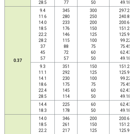
28.5
77
50
49.18
9.4
345
300
297.21
11.6
280
250
240.89
14.0
233
200
200.66
18.5
176
150
151.20
22.2
146
125
125.95
28.2
115
100
99.22
37
88
75
75.45
45
72
60
62.43
57
57
50
49.18
0.37
9.3
351
150
151.20
11.1
292
125
125.95
14.1
230
100
99.22
18.6
175
75
75.45
22.4
145
60
62.43
28.5
114
50
49.18
14.4
225
60
62.43
18.3
178
50
49.18
14.0
346
200
200.66
18.5
261
150
151.20
22.2
217
125
125.95