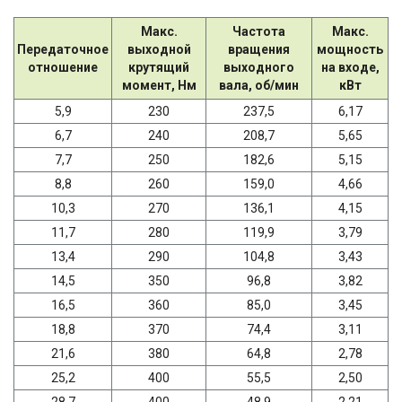
Макс.
Частота
Макс.
Передаточное
выходной
вращения
мощность
отношение
крутящий
выходного
на входе,
момент, Нм
вала, об/мин
кВт
5,9
230
237,5
6,17
6,7
240
208,7
5,65
7,7
250
182,6
5,15
8,8
260
159,0
4,66
10,3
270
136,1
4,15
11,7
280
119,9
3,79
13,4
290
104,8
3,43
14,5
350
96,8
3,82
16,5
360
85,0
3,45
18,8
370
74,4
3,11
21,6
380
64,8
2,78
25,2
400
55,5
2,50