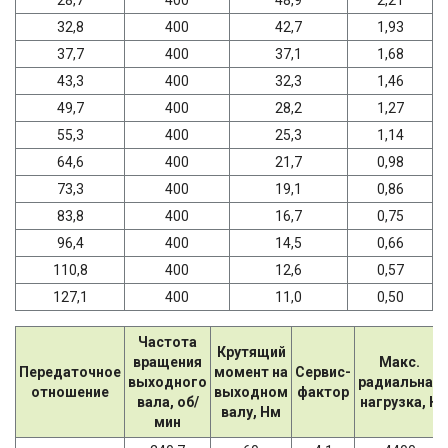
28,7
400
48,9
2,21
32,8
400
42,7
1,93
37,7
400
37,1
1,68
43,3
400
32,3
1,46
49,7
400
28,2
1,27
55,3
400
25,3
1,14
64,6
400
21,7
0,98
73,3
400
19,1
0,86
83,8
400
16,7
0,75
96,4
400
14,5
0,66
110,8
400
12,6
0,57
127,1
400
11,0
0,50
Частота
Крутящий
вращения
Макс.
Передаточное
момент на
Сервис-
выходного
радиальная
отношение
выходном
фактор
вала, об/
нагрузка, Н
валу, Нм
мин