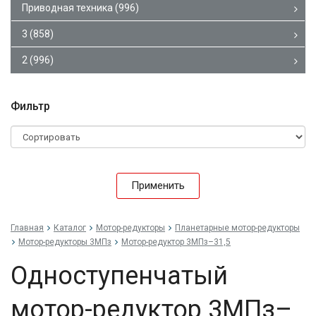
Приводная техника
(996)
3
(858)
2
(996)
Фильтр
Применить
Главная
Каталог
Мотор-редукторы
Планетарные мотор-редукторы
Мотор-редукторы 3МПз
Мотор-редуктор 3МПз–31,5
Одноступенчатый
мотор-редуктор 3МПз–