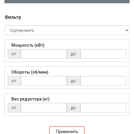
Фильтр
Мощность (кВт)
от:
до:
Обороты (об/мин)
от:
до:
Вес редуктора (кг)
от:
до:
Применить