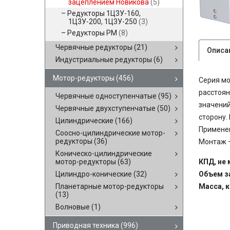
зацеплением Новикова
(5)
Редукторы 1Ц3У-160,
1Ц3У-200, 1Ц3У-250
(3)
Редукторы РМ
(8)
Червячные редукторы
(21)
Описа
Индустриальные редукторы
(6)
Мотор-редукторы
(456)
Серия м
расстоян
Червячные одноступенчатые
(95)
значений
Червячные двухступенчатые
(50)
сторону.
Цилиндрические
(166)
Применен
Соосно-цилиндрические мотор-
редукторы
(36)
Монтаж —
Коническо-цилиндрические
мотор-редукторы
(63)
КПД, не 
Цилиндро-конические
(32)
Объем з
Планетарные мотор-редукторы
Масса, к
(13)
Волновые
(1)
Приводная техника
(996)