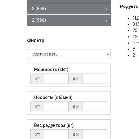
Редукто
3
(858)
1Ц
2
(996)
31
25
12
Фильтр
Ц 
У 
2 
Мощность (кВт)
от:
до:
Обороты (об/мин)
от:
до:
Вес редуктора (кг)
от:
до: