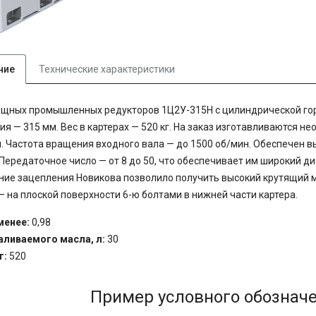
ние
Технические характеристики
ощных промышленных редукторов 1Ц2У-315Н с цилиндрической го
ия — 315 мм. Вес в картерах — 520 кг. На заказ изготавливаются 
. Частота вращения входного вала — до 1500 об/мин. Обеспечен 
 Передаточное число — от 8 до 50, что обеспечивает им широкий д
ие зацепления Новикова позволило получить высокий крутящий м
 на плоской поверхности 6-ю болтами в нижней части картера.
менее:
0,98
аливаемого масла, л:
30
г:
520
Пример условного обозначе