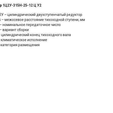
р 1Ц2У-315Н-25-12 Ц У2
2У – цилиндрический двухступенчатый редуктор
5 – межосевое расстояние тихоходной ступени, мм
 – номинальное передаточное число
 – вариант сборки
– цилиндрический конец тихоходного вала
– климатическое исполнение
– категория размещения