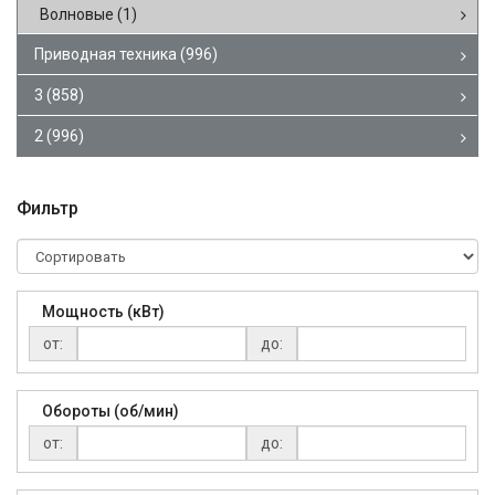
Волновые
(1)
Приводная техника
(996)
3
(858)
2
(996)
Фильтр
Мощность (кВт)
от:
до:
Обороты (об/мин)
от:
до: